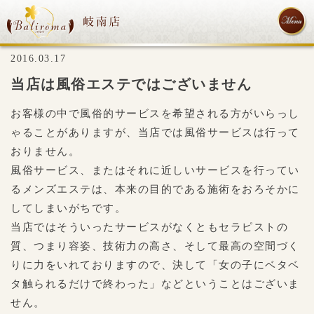
2016.03.17
当店は風俗エステではございません
お客様の中で風俗的サービスを希望される方がいらっし
ゃることがありますが、当店では風俗サービスは行って
おりません。
風俗サービス、またはそれに近しいサービスを行ってい
るメンズエステは、本来の目的である施術をおろそかに
してしまいがちです。
当店ではそういったサービスがなくともセラピストの
質、つまり容姿、技術力の高さ、そして最高の空間づく
りに力をいれておりますので、決して「女の子にベタベ
タ触られるだけで終わった」などということはございま
せん。