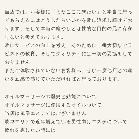
当店では、お客様に「またここに来たい」と本当に思っ
てもらえるにはどうしたらいいかを常に追求し続けてお
ります。そして本当の癒やしとは性的な目的の元に存在
しないと考えております。
常にサービスの向上を考え、そのために一番大切なセラ
ピストの教育、そしてクオリティには一切の妥協をして
おりません。
まだご体験されていないお客様へ、ぜひ一度他店との違
いを五感で感じていただければと思っております。
オイルマッサージの歴史と効能について
オイルマッサージに使用するオイルついて
当店は風俗エステではございません
岐阜エリアで近年増えている男性向けエステについて
疲れを癒したい時には